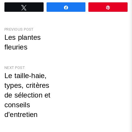
Tweetez
Partagez
Épingle
Navigation
PREVIOUS POST
Les plantes
de
fleuries
l’article
Previous
Post
NEXT POST
Le taille-haie,
types, critères
de sélection et
conseils
d’entretien
Next
Post