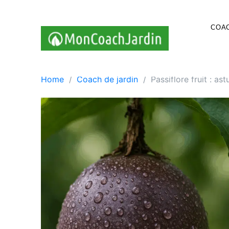
Skip
to
COAC
content
Home
Coach de jardin
Passiflore fruit : as