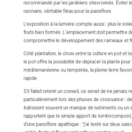
recommandé par les jardiniers chevronnés. Éviter les 
racinaire, véritable fléau pour la passiflore.
L’exposition à la lumière compte aussi : plus le solei
fruits bien formés. L’emplacement doit permettre de
compromettre le développement des rameaux et frein
Côté plantation, le choix entre la culture en pot et l
le pot offre la possibilité de déplacer la plante pour q
méditerranéenne ou tempérée, la pleine terre favo
rapide.
S’il fallait retenir un conseil, ce serait de ne jamais
particulièrement lors des phases de croissance : de
trahissent souvent un manque de nutriments ou un s
rapportent que le simple apport de lombricompost, b
d’une passiflore apathique : “j’ai testé sur deux sai