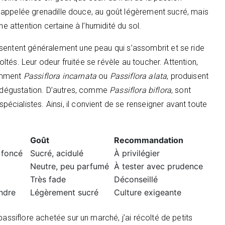
, appelée grenadille douce, au goût légèrement sucré, mais
ne attention certaine à l’humidité du sol.
sentent généralement une peau qui s’assombrit et se ride
coltés. Leur odeur fruitée se révèle au toucher. Attention,
tamment
Passiflora incarnata
ou
Passiflora alata
, produisent
la dégustation. D’autres, comme
Passiflora biflora
, sont
cialistes. Ainsi, il convient de se renseigner avant toute
Goût
Recommandation
t foncé
Sucré, acidulé
À privilégier
Neutre, peu parfumé
À tester avec prudence
Très fade
Déconseillé
ndre
Légèrement sucré
Culture exigeante
passiflore achetée sur un marché, j’ai récolté de petits