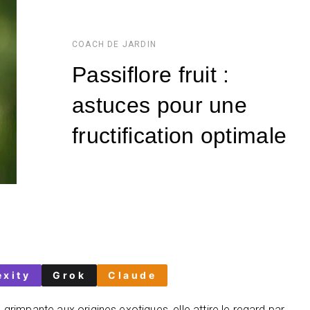
COACH DE JARDIN
Passiflore fruit :
astuces pour une
fructification optimale
exity
Grok
Claude
e grimpante aux origines exotiques, elle attire le regard par