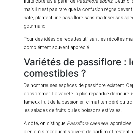
fruits obtenus à partir de
Passiflora edulis
. Ceux-ci 
mais il n’est pas rare que la confusion règne devant 
hâte, plantent une passiflore sans maîtriser ses spéci
gourmand.
Pour des idées de recettes utilisant les récoltes ma
complément souvent apprécié.
Variétés de passiflore : 
comestibles ?
De nombreuses espèces de passiflore existent. Cep
consommer. La variété la plus répandue demeure
P
fameux fruit de la passion en climat tempéré ou trop
les salades de fruits ou les boissons estivales.
À côté, on distingue
Passiflora caerulea
, appréciée 
bien qu’ils manquent souvent de parfum et restent m