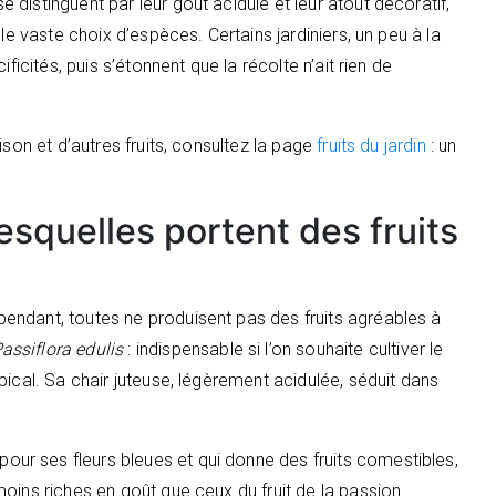
se distinguent par leur goût acidulé et leur atout décoratif,
le vaste choix d’espèces. Certains jardiniers, un peu à la
ficités, puis s’étonnent que la récolte n’ait rien de
ison et d’autres fruits, consultez la page
fruits du jardin
: un
lesquelles portent des fruits
endant, toutes ne produisent pas des fruits agréables à
assiflora edulis
: indispensable si l’on souhaite cultiver le
ical. Sa chair juteuse, légèrement acidulée, séduit dans
pour ses fleurs bleues et qui donne des fruits comestibles,
oins riches en goût que ceux du fruit de la passion