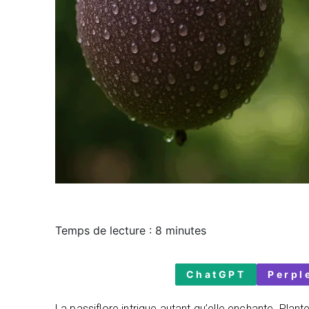
Temps de lecture :
8
minutes
ChatGPT
Perpl
La passiflore intrigue autant qu’elle enchante. Plant