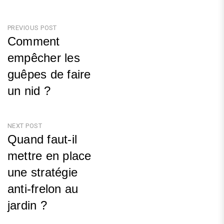
Navigation
PREVIOUS POST
Comment
de
empêcher les
l’article
guêpes de faire
un nid ?
Previous
Post
NEXT POST
Quand faut-il
mettre en place
une stratégie
anti-frelon au
jardin ?
Next