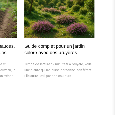
 sauces,
Guide complet pour un jardin
ques
coloré avec des bruyères
e et
Temps de lecture : 2 minutesLa bruyère, voilà
nouveau, la
une plante qui ne laisse personne indifférent.
n trésor
Elle attire l’œil par ses couleurs...