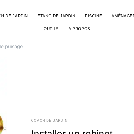
H DE JARDIN
ETANG DE JARDIN
PISCINE
AMÉNAGE
OUTILS
A PROPOS
 de puisage
COACH DE JARDIN
Installer un robinet