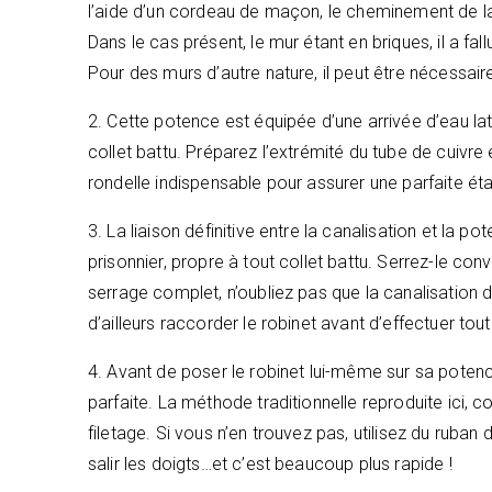
l’aide d’un cordeau de maçon, le cheminement de la 
Dans le cas présent, le mur étant en briques, il a fall
Pour des murs d’autre nature, il peut être nécessair
2. Cette potence est équipée d’une arrivée d’eau la
collet battu. Préparez l’extrémité du tube de cuivre 
rondelle indispensable pour assurer une parfaite ét
3. La liaison définitive entre la canalisation et la po
prisonnier, propre à tout collet battu. Serrez-le c
serrage complet, n’oubliez pas que la canalisation doi
d’ailleurs raccorder le robinet avant d’effectuer tou
4. Avant de poser le robinet lui-même sur sa potence
parfaite. La méthode traditionnelle reproduite ici, co
filetage. Si vous n’en trouvez pas, utilisez du ruban 
salir les doigts…et c’est beaucoup plus rapide !