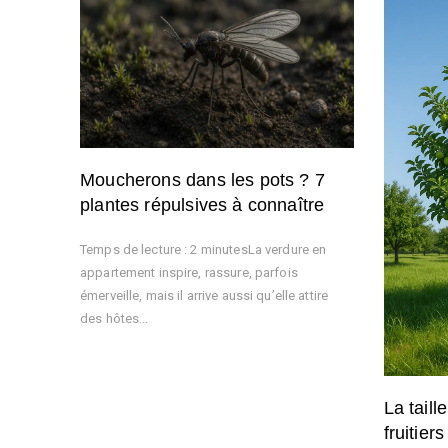
Moucherons dans les pots ? 7
plantes répulsives à connaître
Temps de lecture : 2 minutesLa verdure en
appartement inspire, rassure, parfois
émerveille, mais il arrive aussi qu’elle attire
des hôtes...
La taill
fruitier