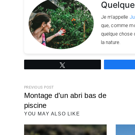
Quelques
Je m’appelle
Ju
que, comme moi, 
quelque chose qu
la nature.
Tweetez
Navigation
PREVIOUS POST
Montage d’un abri bas de
de
piscine
l’article
Previous
YOU MAY ALSO LIKE
Post