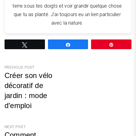
terre sous tes doigts et voir grandir quelque chose
que tu as planté. J’ai toujours eu un lien particulier
avec la nature.
Tweetez
Partagez
Épingle
Navigation
PREVIOUS POST
Créer son vélo
de
décoratif de
l’article
jardin : mode
d’emploi
Previous
Post
NEXT POST
Comment